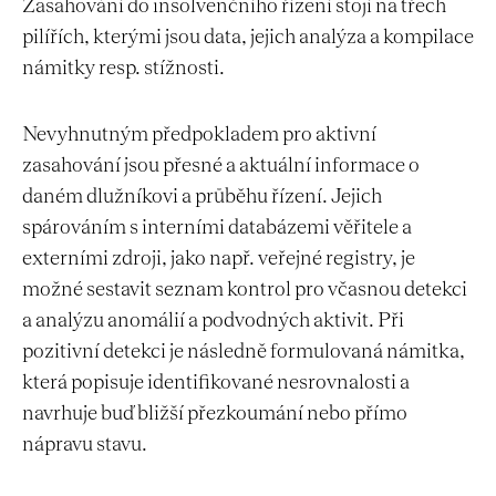
Zasahování do insolvenčního řízení stojí na třech
pilířích, kterými jsou data, jejich analýza a kompilace
námitky resp. stížnosti.
Nevyhnutným předpokladem pro aktivní
zasahování jsou přesné a aktuální informace o
daném dlužníkovi a průběhu řízení. Jejich
spárováním s interními databázemi věřitele a
externími zdroji, jako např. veřejné registry, je
možné sestavit seznam kontrol pro včasnou detekci
a analýzu anomálií a podvodných aktivit. Při
pozitivní detekci je následně formulovaná námitka,
která popisuje identifikované nesrovnalosti a
navrhuje buď bližší přezkoumání nebo přímo
nápravu stavu.