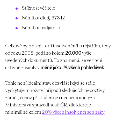
Stížnost věřitele
Námitka dle § 373 IZ
Námitka podjatosti
Celkově bylo za historii insolvenčního rejstříku, tedy
od roku 2008, podáno kolem
20,000
výše
uvedených dokumentů. To znamená, že věřitelé
aktivně zasáhly v
méně jako 1% všech pohledávek
.
Tohle není ideální stav, obzvlášť když se stále
vyskytuje množství případů sledujících nepoctivý
záměr, čehož příkladem je i nedávna analýza
Ministerstva spravedlnosti ČR, dle které je
minimálně kolem
20% všech insolvencí se znaky