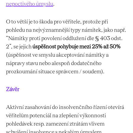
nepoctivého úmyslu
.
O to větší je to škoda pro věřitele, protože při
pohledu na nejvýznamnější typy námitek, jako např.
“Námitky proti povolení oddlužení dle § 403 odst.
2”, se jejich
úspěšnost pohybuje mezi 25% až 50%
(úspěšnost ve smyslu akceptování námitky a
nápravy stavu nebo alespoň dodatečného
prozkoumání situace správcem / soudem).
Závěr
Aktivní zasahování do insolvenčního řízení otevírá
věřitelům potenciál na zlepšení výkonnosti
pohledávek resp. zamezení ztrátám vlivem
schválení insolvence s nekalým úmyslem.