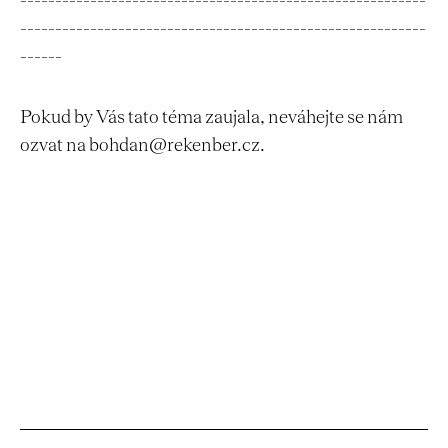
----------------------------------------------------------
----------------------------------------------------------
------
Pokud by Vás tato téma zaujala, neváhejte se nám
ozvat na bohdan@rekenber.cz.