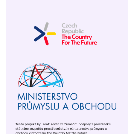
Tento projekt byl realizován za finanční podpory z prostředků
státního rozpočtu prostřednictvím Ministerstva průmyslu a
obchodu v programu The Country for the Future.