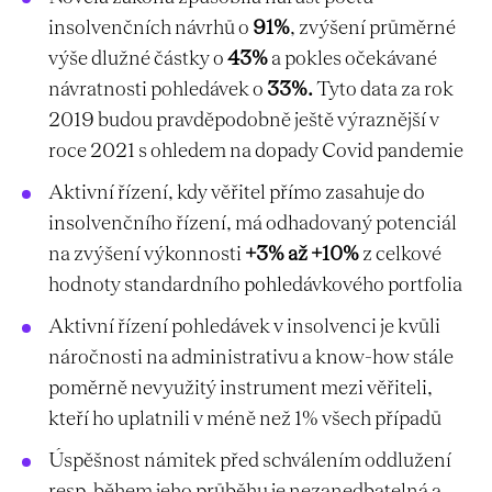
insolvenčních návrhů o
91%
, zvýšení průměrné
výše dlužné částky o
43%
a pokles očekávané
návratnosti pohledávek o
33%.
Tyto data za rok
2019 budou pravděpodobně ještě výraznější v
roce 2021 s ohledem na dopady Covid pandemie
Aktivní řízení, kdy věřitel přímo zasahuje do
insolvenčního řízení, má odhadovaný potenciál
na zvýšení výkonnosti
+3% až +10%
z celkové
hodnoty standardního pohledávkového portfolia
Aktivní řízení pohledávek v insolvenci je kvůli
náročnosti na administrativu a know-how stále
poměrně nevyužitý instrument mezi věřiteli,
kteří ho uplatnili v méně než 1% všech případů
Úspěšnost námitek před schválením oddlužení
resp. během jeho průběhu je nezanedbatelná a