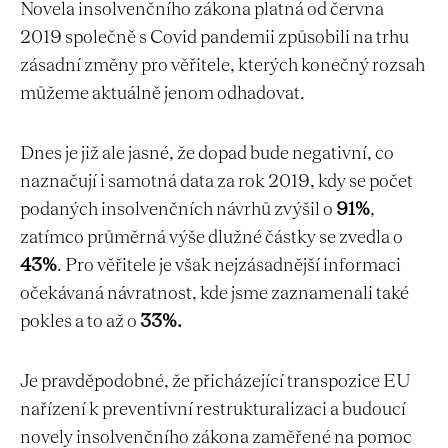
Novela insolvenčního zákona platná od června
2019 společně s Covid pandemii způsobili na trhu
zásadní změny pro věřitele, kterých konečný rozsah
můžeme aktuálně jenom odhadovat.
Dnes je již ale jasné, že dopad bude negativní, co
naznačují i samotná data za rok 2019, kdy se počet
podaných insolvenčních návrhů zvýšil o
91%
,
zatímco průměrná výše dlužné částky se zvedla o
43%
. Pro věřitele je však nejzásadnější informaci
očekávaná návratnost, kde jsme zaznamenali také
pokles a to až o
33%.
Je pravděpodobné, že přicházející transpozice EU
nařízení k preventivní restrukturalizaci a budoucí
novely insolvenčního zákona zaměřené na pomoc